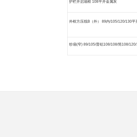
护栏开启扇框 108平开金属灰
外框方压线B（外） 89内/105/120
纱扇(窄) 89/105/普铝108/108/简108/12
属灰